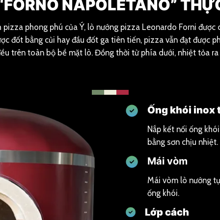
“FORNO NAPOLETANO” THỰ
pizza phong phú của Ý, lò nướng pizza Leonardo Forni được c
ợc đốt bằng củi hay đầu đốt ga tiên tiến, pizza vẫn đạt được 
đều trên toàn bộ bề mặt lò. Đồng thời từ phía dưới, nhiệt tỏa r
Ống khói inox t
Nắp kết nối ống khói
bằng sơn chịu nhiệt.
Mái vòm
Mái vòm lò nướng tự
ống khói.
Lớp cách