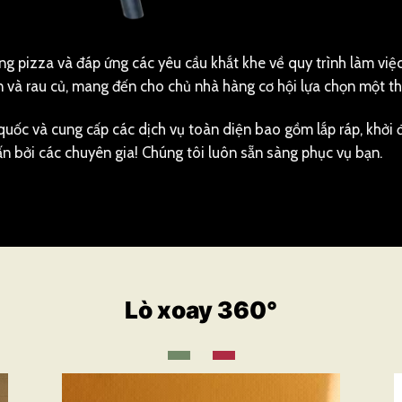
g pizza và đáp ứng các yêu cầu khắt khe về quy trình làm vi
ản và rau củ, mang đến cho chủ nhà hàng cơ hội lựa chọn một th
uốc và cung cấp các dịch vụ toàn diện bao gồm lắp ráp, khởi đ
vấn bởi các chuyên gia! Chúng tôi luôn sẵn sàng phục vụ bạn.
Lò xoay 360°