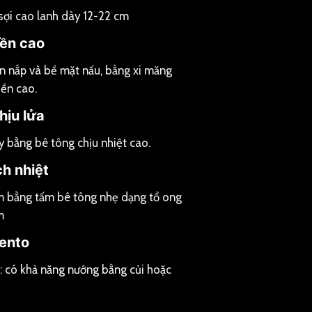
sợi cao lanh dày 12-22 cm
bền cao
ạn nắp và bề mặt nấu, bằng xi măng
bền cao.
hịu lửa
 bằng bê tông chịu nhiệt cao.
ch nhiệt
m bằng tấm bê tông nhẹ dạng tổ ong
m
rento
o: có khả năng nướng bằng củi hoặc