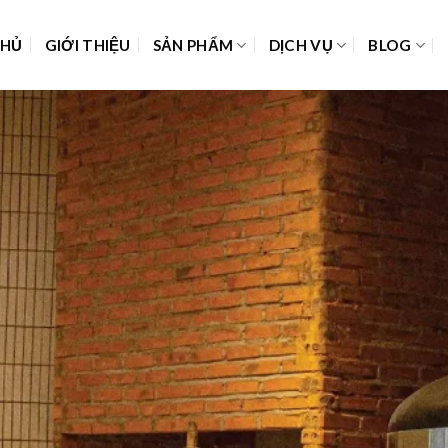
CHỦ
GIỚI THIỆU
SẢN PHẨM
DỊCH VỤ
BLOG