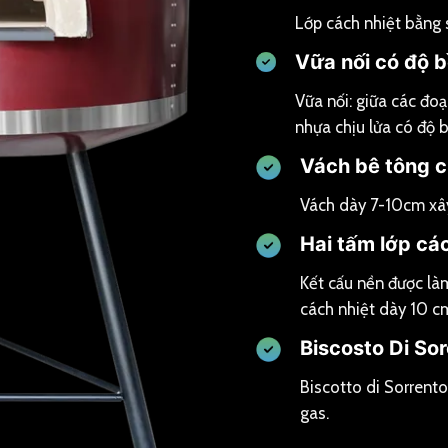
Lớp cách nhiệt bằng 
Vữa nối có độ 
Vữa nối: giữa các đo
nhựa chịu lửa có độ 
Vách bê tông c
Vách dày 7-10cm xây
Hai tấm lớp cá
Kết cấu nền được là
cách nhiệt dày 10 c
Biscosto Di So
Biscotto di Sorrent
gas.