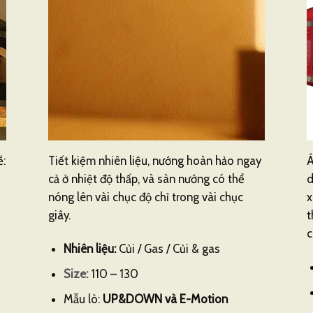
ề:
Tiết kiệm nhiên liệu, nướng hoàn hảo ngay
Á
cả ở nhiệt độ thấp, và sàn nướng có thể
d
nóng lên vài chục độ chỉ trong vài chục
x
giây.
t
c
Nhiên liệu:
Củi / Gas / Củi & gas
Size:
110 – 130
Mẫu lò:
UP&DOWN và E-Motion