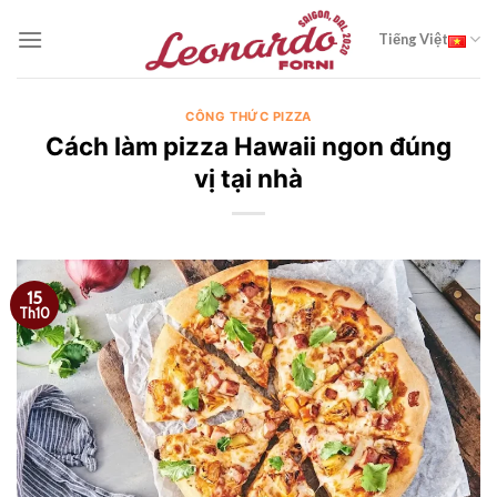
Chuyển
đến
Tiếng Việt
nội
dung
CÔNG THỨC PIZZA
Cách làm pizza Hawaii ngon đúng
vị tại nhà
15
Th10