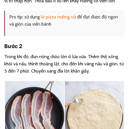
vị trí thấp hơn. Thoa dầu ô liu lên khay nướng có viền lớn.
Pro tip: sử dụng
lò pizza nướng củi
để đạt được độ ngon
và giòn của viền bánh
Bước 2
Trong khi đó, đun nóng chảo lớn ở lửa vừa. Thêm thịt xông
khói và nấu, thỉnh thoảng lật, cho đến khi vàng nâu và giòn, từ
5 đến 7 phút. Chuyển sang đĩa lót khăn giấy.