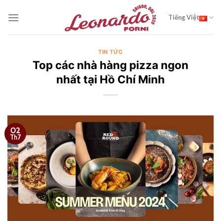
Chuyển
đến
Tiếng Việt
nội
dung
TIN TỨC
Top các nhà hàng pizza ngon
nhất tại Hồ Chí Minh
02
Th7