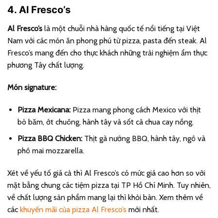
4. Al Fresco’s
Al Fresco’s
là một chuỗi nhà hàng quốc tế nổi tiếng tại Việt
Nam với các món ăn phong phú từ pizza, pasta đến steak. Al
Fresco’s mang đến cho thực khách những trải nghiệm ẩm thực
phương Tây chất lượng.
Món signature:
Pizza Mexicana:
Pizza mang phong cách Mexico với thịt
bò băm, ớt chuông, hành tây và sốt cà chua cay nồng.
Pizza BBQ Chicken:
Thịt gà nướng BBQ, hành tây, ngô và
phô mai mozzarella.
Xét về yếu tố giá cả thì Al Fresco’s có mức giá cao hơn so với
mặt bằng chung các tiệm pizza tại TP Hồ Chí Minh. Tuy nhiên,
về chất lượng sản phẩm mang lại thì khỏi bàn. Xem thêm về
các
khuyến mãi của pizza Al Fresco’s
mới nhất.