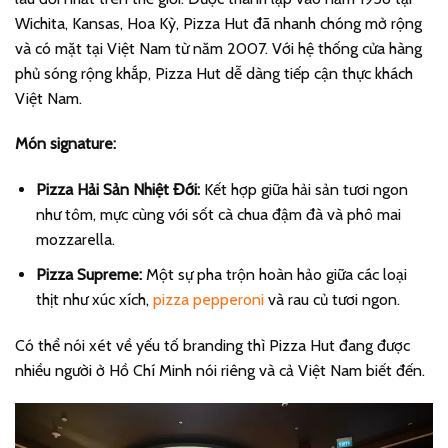
Wichita, Kansas, Hoa Kỳ, Pizza Hut đã nhanh chóng mở rộng
và có mặt tại Việt Nam từ năm 2007. Với hệ thống cửa hàng
phủ sóng rộng khắp, Pizza Hut dễ dàng tiếp cận thực khách
Việt Nam.
Món signature:
Pizza Hải Sản Nhiệt Đới:
Kết hợp giữa hải sản tươi ngon
như tôm, mực cùng với sốt cà chua đậm đà và phô mai
mozzarella.
Pizza Supreme:
Một sự pha trộn hoàn hảo giữa các loại
thịt như xúc xích,
pizza pepperoni
và rau củ tươi ngon.
Có thể nói xét về yếu tố branding thì Pizza Hut đang được
nhiều người ở Hồ Chí Minh nói riêng và cả Việt Nam biết đến.